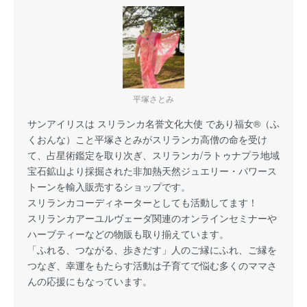
平塚さとみ
サンアイリスは スリランカ名誉文化大使 であり福女®（ふ
くおんな）こと平塚さとみがスリランカ高僧の命を受け
て、占星術鑑定を取り次ぎ、スリランカ/ラトゥナプラ地域
宝石鉱山より採掘された非加熱天然ジュエリー・パワース
トーンを輸入販売するショップです。
スリランカコーディネーターとしても活動してます！
スリランカアーユルヴェーダ関連のオンラインセミナーや
ハーブティーなどの物販も取り揃えています。
「ふれる、つながる、歩きだす」人のご縁にふれ、ご縁を
つなぎ、幸運をもたらす活動は子育てで悩む多くのママさ
んの応援にもなっています。