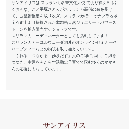
サンアイリスは スリランカ名誉文化大使 であり福女®（ふ
くおんな）こと平塚さとみがスリランカ高僧の命を受け
て、占星術鑑定を取り次ぎ、スリランカ/ラトゥナプラ地域
宝石鉱山より採掘された非加熱天然ジュエリー・パワース
トーンを輸入販売するショップです。
スリランカコーディネーターとしても活動してます！
スリランカアーユルヴェーダ関連のオンラインセミナーや
ハーブティーなどの物販も取り揃えています。
「ふれる、つながる、歩きだす」人のご縁にふれ、ご縁を
つなぎ、幸運をもたらす活動は子育てで悩む多くのママさ
んの応援にもなっています。