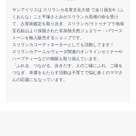
サンアイリスは スリランカ名誉文化大使 であり福女®（ふ
くおんな）こと平塚さとみがスリランカ高僧の命を受け
て、占星術鑑定を取り次ぎ、スリランカ/ラトゥナプラ地域
宝石鉱山より採掘された非加熱天然ジュエリー・パワース
トーンを輸入販売するショップです。
スリランカコーディネーターとしても活動してます！
スリランカアーユルヴェーダ関連のオンラインセミナーや
ハーブティーなどの物販も取り揃えています。
「ふれる、つながる、歩きだす」人のご縁にふれ、ご縁を
つなぎ、幸運をもたらす活動は子育てで悩む多くのママさ
んの応援にもなっています。