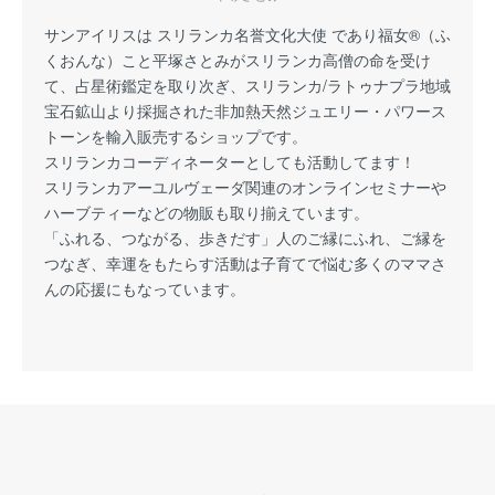
サンアイリスは スリランカ名誉文化大使 であり福女®（ふ
くおんな）こと平塚さとみがスリランカ高僧の命を受け
て、占星術鑑定を取り次ぎ、スリランカ/ラトゥナプラ地域
宝石鉱山より採掘された非加熱天然ジュエリー・パワース
トーンを輸入販売するショップです。
スリランカコーディネーターとしても活動してます！
スリランカアーユルヴェーダ関連のオンラインセミナーや
ハーブティーなどの物販も取り揃えています。
「ふれる、つながる、歩きだす」人のご縁にふれ、ご縁を
つなぎ、幸運をもたらす活動は子育てで悩む多くのママさ
んの応援にもなっています。